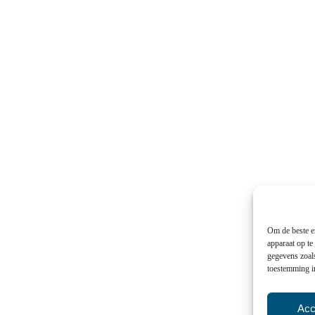
Om de beste er
apparaat op te
gegevens zoals
toestemming in
Acc