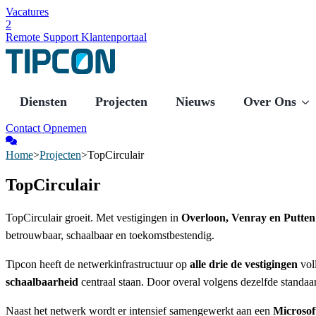
Vacatures
2
Remote Support
Klantenportaal
Diensten
Projecten
Nieuws
Over Ons
Contact Opnemen
Home
>
Projecten
>
TopCirculair
TopCirculair
TopCirculair groeit. Met vestigingen in
Overloon, Venray en Putten
betrouwbaar, schaalbaar en toekomstbestendig.
Tipcon heeft de netwerkinfrastructuur op
alle drie de vestigingen
vol
schaalbaarheid
centraal staan. Door overal volgens dezelfde standaard
Naast het netwerk wordt er intensief samengewerkt aan een
Microsof